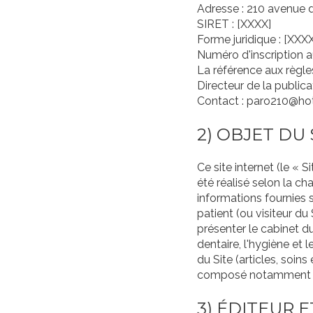
Adresse : 210 avenue 
SIRET : [XXXX]
Forme juridique : [XXXX
Numéro d'inscription a
La référence aux règles
Directeur de la public
Contact : paro210@ho
2) OBJET DU 
Ce site internet (le « S
été réalisé selon la cha
informations fournies s
patient (ou visiteur d
présenter le cabinet du
dentaire, l'hygiène et
du Site (articles, soin
composé notamment de
3) ÉDITEUR 