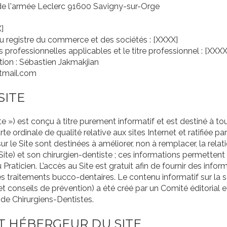
de l'armée Leclerc 91600 Savigny-sur-Orge
]
u registre du commerce et des sociétés : [XXXX]
 professionnelles applicables et le titre professionnel : [XXXX
ation : Sébastien Jakmakjian
tmail.com
SITE
ite ») est conçu à titre purement informatif et est destiné à tou
rte ordinale de qualité relative aux sites Internet et ratifiée par
ur le Site sont destinées à améliorer, non à remplacer, la relati
u Site) et son chirurgien-dentiste ; ces informations permette
 Praticien. L’accès au Site est gratuit afin de fournir des infor
 les traitements bucco-dentaires. Le contenu informatif sur la
s et conseils de prévention) a été créé par un Comité éditorial e
 Chirurgiens-Dentistes.
ET HÉBERGEUR DU SITE