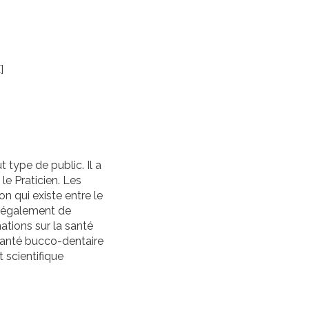
]
t type de public. Il a
 le Praticien. Les
on qui existe entre le
nt également de
mations sur la santé
 santé bucco-dentaire
t scientifique