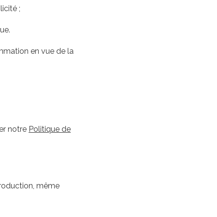
cité ;
ue.
mmation en vue de la
ter notre
Politique de
eproduction, même