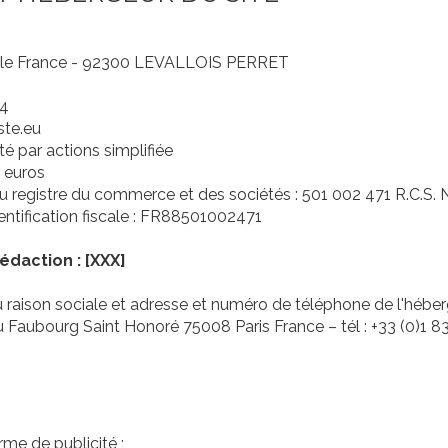
tole France - 92300 LEVALLOIS PERRET
2
34
ste.eu
té par actions simplifiée
1 euros
au registre du commerce et des sociétés : 501 002 471 R.C.
entification fiscale : FR88501002471
édaction : [XXX]
aison sociale et adresse et numéro de téléphone de l'héberg
 Faubourg Saint Honoré 75008 Paris France – tél : +33 (0)1 8
rme de publicité ;