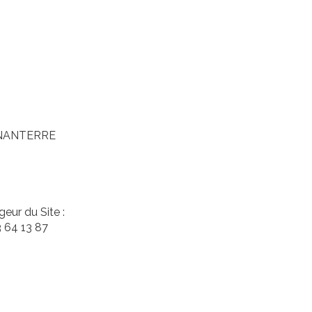
S. NANTERRE
eur du Site :
3 64 13 87