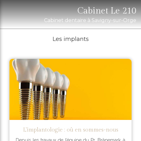
Cabinet Le 210
Cabinet dentaire à Savigny-sur-Orge
Les implants
L'implantologie : où en sommes-nous
Depuis les travaux de l’équipe du Pr. Bränemark à