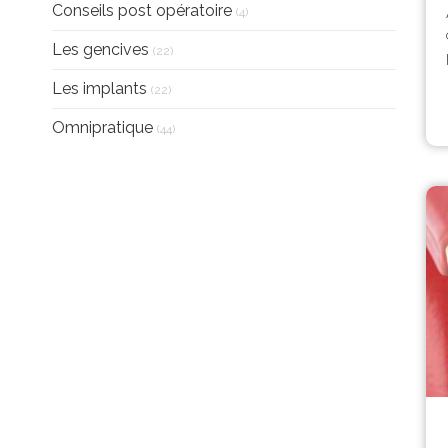
Articles Count
Conseils post opératoire
(4)
Articles Count
Les gencives
(22)
Articles Count
Les implants
(22)
Articles Count
Omnipratique
(44)