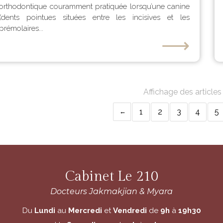
orthodontique couramment pratiquée lorsqu’une canine
(dents pointues situées entre les incisives et les
prémolaires...
⟶
Affichage des article
1
2
3
4
5
Cabinet Le 210
Docteurs Jakmakjian & Myara
Du
Lundi
au
Mercredi
et
Vendredi
de
9h
à
19h30