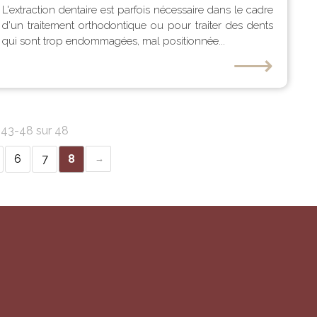
L'extraction dentaire est parfois nécessaire dans le cadre
d'un traitement orthodontique ou pour traiter des dents
qui sont trop endommagées, mal positionnée...
⟶
s 43-48 sur 48
6
7
8