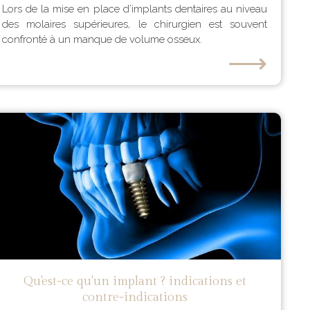
Lors de la mise en place d’implants dentaires au niveau
des molaires supérieures, le chirurgien est souvent
confronté à un manque de volume osseux.
⟶
Qu'est-ce qu'un implant ? indications et
contre-indications