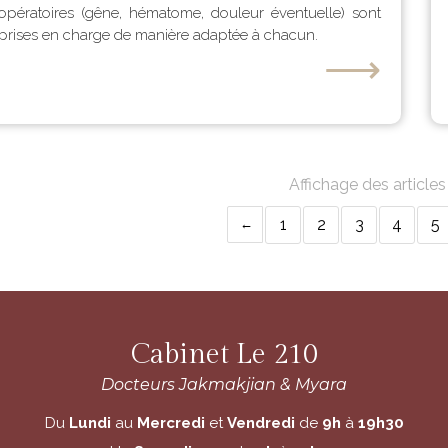
opératoires (gêne, hématome, douleur éventuelle) sont
prises en charge de manière adaptée à chacun.
⟶
Affichage des article
1
2
3
4
5
Cabinet Le 210
Docteurs Jakmakjian & Myara
Du
Lundi
au
Mercredi
et
Vendredi
de
9h
à
19h30