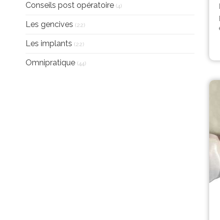
Articles Count
Conseils post opératoire
(4)
Articles Count
Les gencives
(22)
Articles Count
Les implants
(22)
Articles Count
Omnipratique
(44)