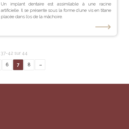
Un implant dentaire est assimilable à une racine
artificielle. Il se présente sous la forme d’une vis en titane
placée dans l’os de la mâchoire.
⟶
s 37-42 sur 44
6
7
8